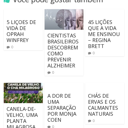
5 LIÇOES DE
45 LIÇÕES
VIDA DE
QUE A VIDA
OPRAH
ME ENSINOU
CIENTISTAS
WINFREY
– REGINA
BRASILEIROS
BRETT
DESCOBREM
0
COMO
0
PREVENIR
ALZHEIMER
0
A DOR DE
CHÁS DE
UMA
ERVAS E OS
SEPARAÇÃO
CALMANTES
CANELA-DE-
POR MONJA
NATURAIS
VELHO, UMA
COEN
PLANTA
0
MILAGROSA
0