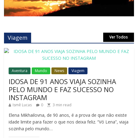
Viagem
Ver Todos
Aventura
Mundo
News
Viagem
IDOSA DE 91 ANOS VIAJA SOZINHA
PELO MUNDO E FAZ SUCESSO NO
INSTAGRAM
Ismê Lucas
0
3
min read
Elena Mikhailovna, de 90 anos, é a prova de que não existe
idade limite para fazer o que nos deixa feliz. “Vó Lena”, viaja
sozinha pelo mundo…