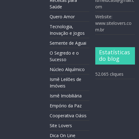
Receitas para
ismelucasl@gmail.c
Saúde
om
Quero Amor
Website:
www.sitelovers.co
Tecnologia,
m.br
Inovação e Jogos
Semente de Aguai
Estatísticas
O Segredo e o
do blog
Sucesso
Núcleo Alquímico
52.065 cliques
Ismê Leilões de
Imóveis
Ismê Imobiliária
Empório da Paz
Cooperativa Oásis
Site Lovers
Dica On Line