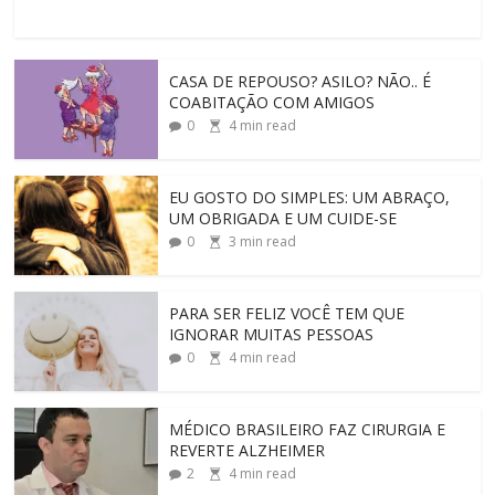
CASA DE REPOUSO? ASILO? NÃO.. É
COABITAÇÃO COM AMIGOS
0
4
min read
EU GOSTO DO SIMPLES: UM ABRAÇO,
UM OBRIGADA E UM CUIDE-SE
0
3
min read
PARA SER FELIZ VOCÊ TEM QUE
IGNORAR MUITAS PESSOAS
0
4
min read
MÉDICO BRASILEIRO FAZ CIRURGIA E
REVERTE ALZHEIMER
2
4
min read