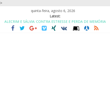
>
quinta-feira, agosto 6, 2026
Latest:
ALECRIM E SÁLVIA: CONTRA ESTRESSE E PERDA DE MEMÓRIA
CASA DE REPOUSO? ASILO? NÃO.. É COABITAÇÃO COM
AMIGOS
EU GOSTO DO SIMPLES: UM ABRAÇO, UM OBRIGADA E UM
CUIDE-SE
PARA SER FELIZ VOCÊ TEM QUE IGNORAR MUITAS PESSOAS
ALIMENTOS PARA SAIR DA DEPRESSÃO