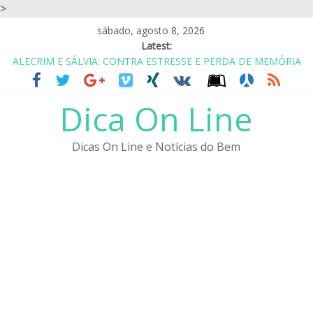
>
sábado, agosto 8, 2026
Latest:
ALECRIM E SÁLVIA: CONTRA ESTRESSE E PERDA DE MEMÓRIA
CASA DE REPOUSO? ASILO? NÃO.. É COABITAÇÃO COM
AMIGOS
Dica On Line
EU GOSTO DO SIMPLES: UM ABRAÇO, UM OBRIGADA E UM
CUIDE-SE
PARA SER FELIZ VOCÊ TEM QUE IGNORAR MUITAS PESSOAS
Dicas On Line e Notícias do Bem
ALIMENTOS PARA SAIR DA DEPRESSÃO