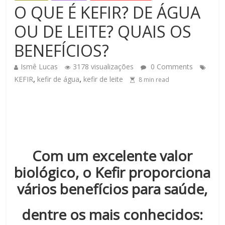
O QUE É KEFIR? DE ÁGUA
OU DE LEITE? QUAIS OS
BENEFÍCIOS?
Ismê Lucas
3178 visualizações
0 Comments
,
,
KEFIR
kefir de água
kefir de leite
8
min read
Com um excelente valor
biológico, o Kefir proporciona
vários benefícios para saúde,
dentre os mais conhecidos: