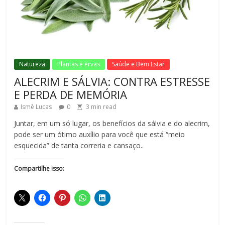
Natureza
Plantas e ervas
Saúde e Bem Estar
ALECRIM E SÁLVIA: CONTRA ESTRESSE
E PERDA DE MEMÓRIA
Ismê Lucas
0
3
min read
Juntar, em um só lugar, os benefícios da sálvia e do alecrim,
pode ser um ótimo auxílio para você que está “meio
esquecida” de tanta correria e cansaço..
Compartilhe isso: