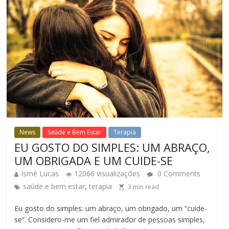
News
Saúde e Bem Estar
Terapia
EU GOSTO DO SIMPLES: UM ABRAÇO,
UM OBRIGADA E UM CUIDE-SE
Ismê Lucas
12066 visualizações
0 Comments
,
saúde e bem estar
terapia
3
min read
Eu gosto do simples: um abraço, um obrigado, um “cuide-
se”. Considero-me um fiel admirador de pessoas simples,