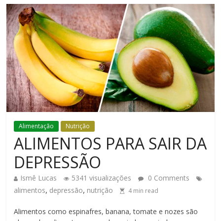
Alimentação
Nutrição
ALIMENTOS PARA SAIR DA
DEPRESSÃO
Ismê Lucas
5341 visualizações
0 Comments
,
,
alimentos
depressão
nutrição
4
min read
Alimentos como espinafres, banana, tomate e nozes são