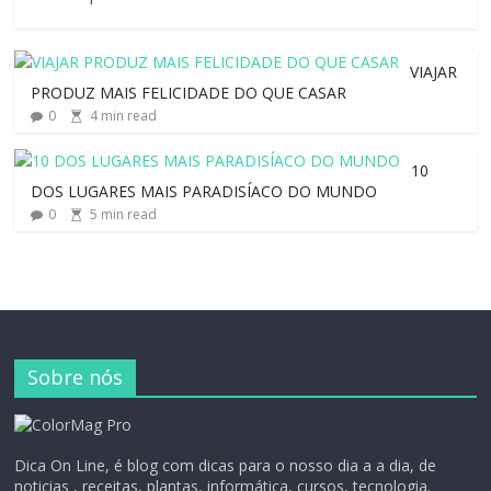
VIAJAR
PRODUZ MAIS FELICIDADE DO QUE CASAR
0
4
min read
10
DOS LUGARES MAIS PARADISÍACO DO MUNDO
0
5
min read
Sobre nós
Dica On Line, é blog com dicas para o nosso dia a a dia, de
noticias , receitas, plantas, informática, cursos, tecnologia.