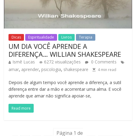
Dicas
Espiritualidade
Livros
Terapia
UM DIA VOCÊ APRENDE A
DIFERENÇA… WILLIAN SHAKESPEARE
Ismê Lucas
6272 visualizações
0 Comments
,
,
,
amar
aprender
psicologia
shakespeare
4
min read
Depois de algum tempo você aprende a diferença, a sutil
diferença entre dar a mão e acorrentar uma alma. E você
aprende que amar não significa apoiar-se,
Read more
Página 1 de