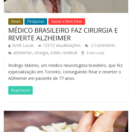
News
Pesquisas
Saúde e Bem Estar
MÉDICO BRASILEIRO FAZ CIRURGIA E
REVERTE ALZHEIMER
Ismê Lucas
12572 visualizações
2 Comments
,
,
alzheimer
cirurgia
estilo cerebral
4
min read
Rodrigo Marmo, um médico neurologista brasileiro, que fez
especialização em Toronto, conseguindo frear e reverter o
Alzheimer em paciente de 77 anos.
Read more