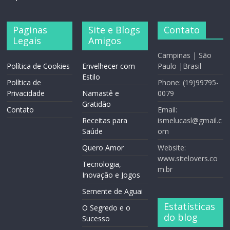
Paginas
Site e Blogs
Contato
Legais
Amigos
Campinas | São
Política de Cookies
Envelhecer com
Paulo |Brasil
Estilo
Política de
Phone: (19)99795-
Privacidade
Namastê e
0079
Gratidão
Contato
Email:
Receitas para
ismelucasl@gmail.c
Saúde
om
Quero Amor
Website:
www.sitelovers.co
Tecnologia,
m.br
Inovação e Jogos
Semente de Aguai
Estatísticas
O Segredo e o
do blog
Sucesso