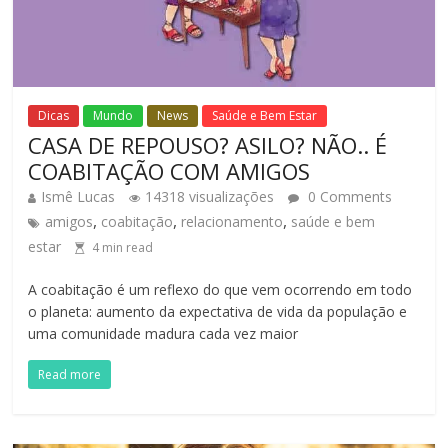
Dicas
Mundo
News
Saúde e Bem Estar
CASA DE REPOUSO? ASILO? NÃO.. É
COABITAÇÃO COM AMIGOS
Ismê Lucas
14318 visualizações
0 Comments
,
,
,
amigos
coabitação
relacionamento
saúde e bem
estar
4
min read
A coabitação é um reflexo do que vem ocorrendo em todo
o planeta: aumento da expectativa de vida da população e
uma comunidade madura cada vez maior
Read more