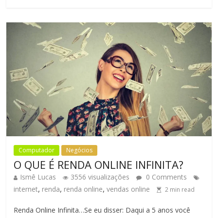
Computador
Negócios
O QUE É RENDA ONLINE INFINITA?
Ismê Lucas
3556 visualizações
0 Comments
,
,
,
internet
renda
renda online
vendas online
2
min read
Renda Online Infinita…Se eu disser: Daqui a 5 anos você