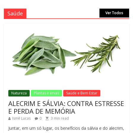
Saúde
Ver Todos
Natureza
Plantas e ervas
Saúde e Bem Estar
ALECRIM E SÁLVIA: CONTRA ESTRESSE
E PERDA DE MEMÓRIA
Ismê Lucas
0
3
min read
Juntar, em um só lugar, os benefícios da sálvia e do alecrim,