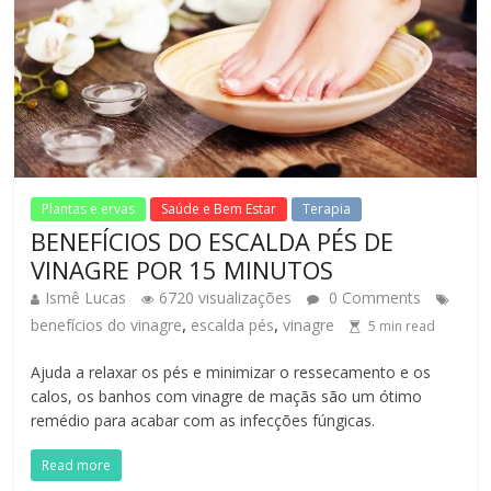
Plantas e ervas
Saúde e Bem Estar
Terapia
BENEFÍCIOS DO ESCALDA PÉS DE
VINAGRE POR 15 MINUTOS
Ismê Lucas
6720 visualizações
0 Comments
,
,
benefícios do vinagre
escalda pés
vinagre
5
min read
Ajuda a relaxar os pés e minimizar o ressecamento e os
calos, os banhos com vinagre de maçãs são um ótimo
remédio para acabar com as infecções fúngicas.
Read more