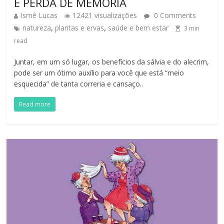
E PERDA DE MEMÓRIA
Ismê Lucas
12421 visualizações
0 Comments
,
,
natureza
plantas e ervas
saúde e bem estar
3
min
read
Juntar, em um só lugar, os benefícios da sálvia e do alecrim,
pode ser um ótimo auxílio para você que está “meio
esquecida” de tanta correria e cansaço..
Read more