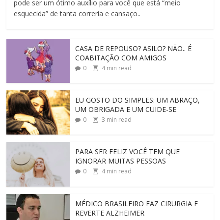
pode ser um ótimo auxílio para você que está “meio
esquecida” de tanta correria e cansaço..
CASA DE REPOUSO? ASILO? NÃO.. É
COABITAÇÃO COM AMIGOS
0
4
min read
EU GOSTO DO SIMPLES: UM ABRAÇO,
UM OBRIGADA E UM CUIDE-SE
0
3
min read
PARA SER FELIZ VOCÊ TEM QUE
IGNORAR MUITAS PESSOAS
0
4
min read
MÉDICO BRASILEIRO FAZ CIRURGIA E
REVERTE ALZHEIMER