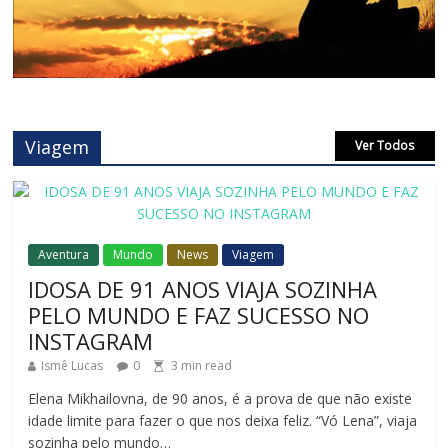
Viagem
Ver Todos
Aventura
Mundo
News
Viagem
IDOSA DE 91 ANOS VIAJA SOZINHA
PELO MUNDO E FAZ SUCESSO NO
INSTAGRAM
Ismê Lucas
0
3
min read
Elena Mikhailovna, de 90 anos, é a prova de que não existe
idade limite para fazer o que nos deixa feliz. “Vó Lena”, viaja
sozinha pelo mundo…