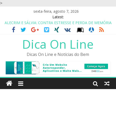
>
sexta-feira, agosto 7, 2026
Latest:
ALECRIM E SÁLVIA: CONTRA ESTRESSE E PERDA DE MEMÓRIA
CASA DE REPOUSO? ASILO? NÃO.. É COABITAÇÃO COM
AMIGOS
Dica On Line
EU GOSTO DO SIMPLES: UM ABRAÇO, UM OBRIGADA E UM
CUIDE-SE
PARA SER FELIZ VOCÊ TEM QUE IGNORAR MUITAS PESSOAS
Dicas On Line e Notícias do Bem
ALIMENTOS PARA SAIR DA DEPRESSÃO