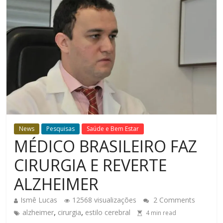
News
Pesquisas
Saúde e Bem Estar
MÉDICO BRASILEIRO FAZ
CIRURGIA E REVERTE
ALZHEIMER
Ismê Lucas
12568 visualizações
2 Comments
,
,
alzheimer
cirurgia
estilo cerebral
4
min read