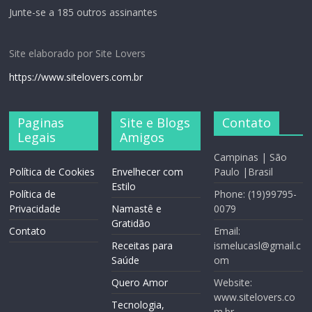
Junte-se a 185 outros assinantes
Site elaborado por Site Lovers
https://www.sitelovers.com.br
Paginas
Site e Blogs
Contato
Legais
Amigos
Campinas | São
Política de Cookies
Envelhecer com
Paulo |Brasil
Estilo
Política de
Phone: (19)99795-
Privacidade
Namastê e
0079
Gratidão
Contato
Email:
Receitas para
ismelucasl@gmail.c
Saúde
om
Quero Amor
Website:
www.sitelovers.co
Tecnologia,
m.br