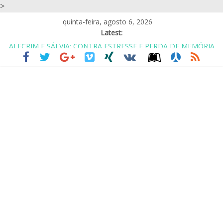
>
quinta-feira, agosto 6, 2026
Latest:
ALECRIM E SÁLVIA: CONTRA ESTRESSE E PERDA DE MEMÓRIA
CASA DE REPOUSO? ASILO? NÃO.. É COABITAÇÃO COM
AMIGOS
EU GOSTO DO SIMPLES: UM ABRAÇO, UM OBRIGADA E UM
CUIDE-SE
PARA SER FELIZ VOCÊ TEM QUE IGNORAR MUITAS PESSOAS
ALIMENTOS PARA SAIR DA DEPRESSÃO