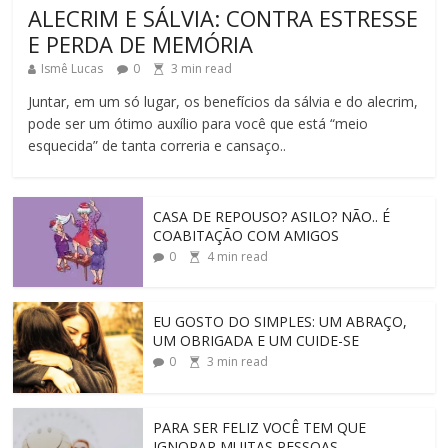
ALECRIM E SÁLVIA: CONTRA ESTRESSE
E PERDA DE MEMÓRIA
Ismê Lucas
0
3
min read
Juntar, em um só lugar, os benefícios da sálvia e do alecrim,
pode ser um ótimo auxílio para você que está “meio
esquecida” de tanta correria e cansaço..
CASA DE REPOUSO? ASILO? NÃO.. É
COABITAÇÃO COM AMIGOS
0
4
min read
EU GOSTO DO SIMPLES: UM ABRAÇO,
UM OBRIGADA E UM CUIDE-SE
0
3
min read
PARA SER FELIZ VOCÊ TEM QUE
IGNORAR MUITAS PESSOAS