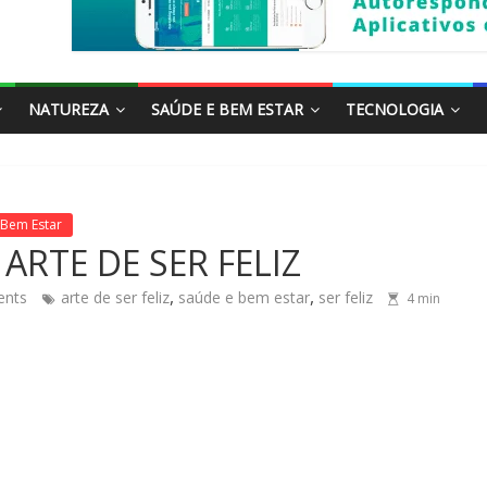
NATUREZA
SAÚDE E BEM ESTAR
TECNOLOGIA
 Bem Estar
ARTE DE SER FELIZ
,
,
nts
arte de ser feliz
saúde e bem estar
ser feliz
4
min