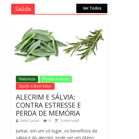
Saúde
Ver Todos
Natureza
Plantas e ervas
Saúde e Bem Estar
ALECRIM E SÁLVIA:
CONTRA ESTRESSE E
PERDA DE MEMÓRIA
Ismê Lucas
0
3
min read
Juntar, em um só lugar, os benefícios da
sálvia e do alecrim, pode ser um ótimo