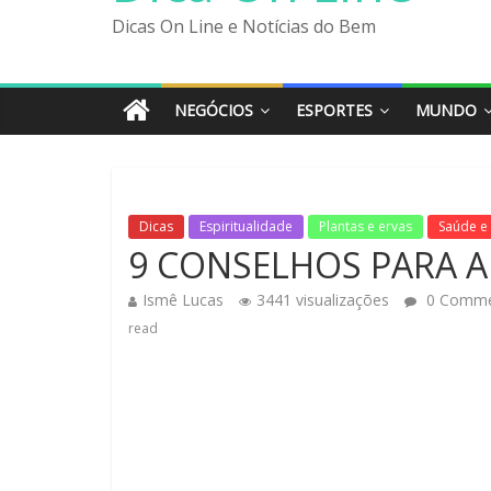
Dicas On Line e Notícias do Bem
NEGÓCIOS
ESPORTES
MUNDO
Dicas
Espiritualidade
Plantas e ervas
Saúde e
9 CONSELHOS PARA A 
Ismê Lucas
3441 visualizações
0 Comme
read