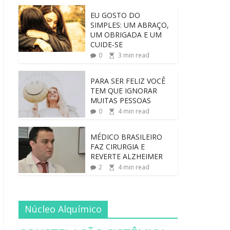
EU GOSTO DO
SIMPLES: UM ABRAÇO,
UM OBRIGADA E UM
CUIDE-SE
0
3
min read
PARA SER FELIZ VOCÊ
TEM QUE IGNORAR
MUITAS PESSOAS
0
4
min read
MÉDICO BRASILEIRO
FAZ CIRURGIA E
REVERTE ALZHEIMER
2
4
min read
Núcleo Alquímico