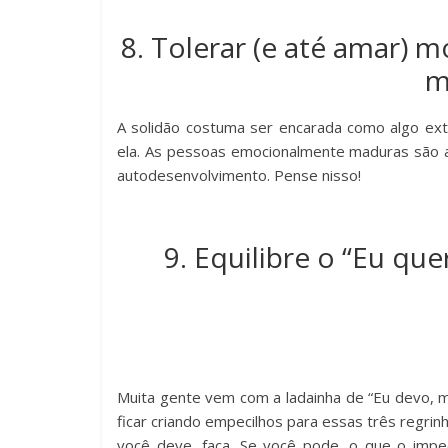
8. Tolerar (e até amar) 
m
A solidão costuma ser encarada como algo e
ela. As pessoas emocionalmente maduras são 
autodesenvolvimento. Pense nisso!
9. Equilibre o “Eu que
Muita gente vem com a ladainha de “Eu devo, 
ficar criando empecilhos para essas três regrin
você deve, faça. Se você pode, o que o imp