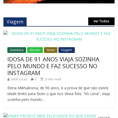
Viagem
Ver Todos
Aventura
Mundo
News
Viagem
IDOSA DE 91 ANOS VIAJA SOZINHA
PELO MUNDO E FAZ SUCESSO NO
INSTAGRAM
Ismê Lucas
0
3
min read
Elena Mikhailovna, de 90 anos, é a prova de que não existe
idade limite para fazer o que nos deixa feliz. “Vó Lena”, viaja
sozinha pelo mundo…