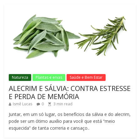
Natureza
Plantas e ervas
Saúde e Bem Estar
ALECRIM E SÁLVIA: CONTRA ESTRESSE
E PERDA DE MEMÓRIA
Ismê Lucas
0
3
min read
Juntar, em um só lugar, os benefícios da sálvia e do alecrim,
pode ser um ótimo auxílio para você que está “meio
esquecida” de tanta correria e cansaço..