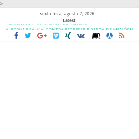
>
sexta-feira, agosto 7, 2026
Latest:
ALECRIM E SÁLVIA: CONTRA ESTRESSE E PERDA DE MEMÓRIA
CASA DE REPOUSO? ASILO? NÃO.. É COABITAÇÃO COM
AMIGOS
EU GOSTO DO SIMPLES: UM ABRAÇO, UM OBRIGADA E UM
CUIDE-SE
PARA SER FELIZ VOCÊ TEM QUE IGNORAR MUITAS PESSOAS
ALIMENTOS PARA SAIR DA DEPRESSÃO