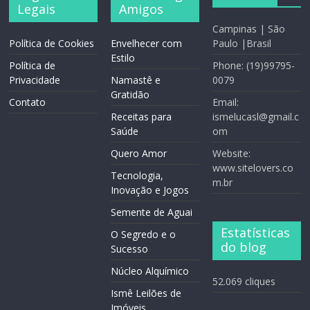
Legais
Amigos
Campinas | São
Política de Cookies
Envelhecer com
Paulo |Brasil
Estilo
Política de
Phone: (19)99795-
Privacidade
Namastê e
0079
Gratidão
Contato
Email:
Receitas para
ismelucasl@gmail.c
Saúde
om
Quero Amor
Website:
www.sitelovers.co
Tecnologia,
m.br
Inovação e Jogos
Semente de Aguai
Estatísticas
O Segredo e o
do blog
Sucesso
Núcleo Alquímico
52.069 cliques
Ismê Leilões de
Imóveis