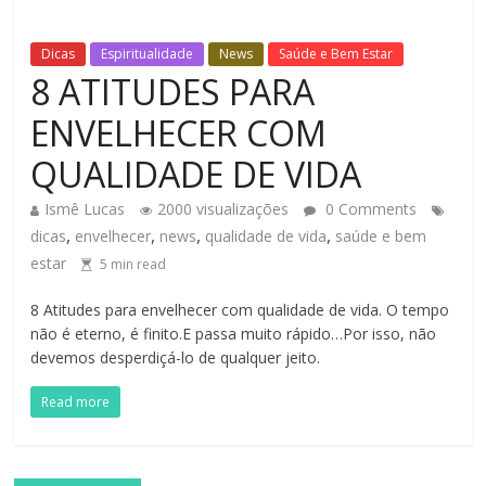
Dicas
Espiritualidade
News
Saúde e Bem Estar
8 ATITUDES PARA
ENVELHECER COM
QUALIDADE DE VIDA
Ismê Lucas
2000 visualizações
0 Comments
,
,
,
,
dicas
envelhecer
news
qualidade de vida
saúde e bem
estar
5
min read
8 Atitudes para envelhecer com qualidade de vida. O tempo
não é eterno, é finito.E passa muito rápido…Por isso, não
devemos desperdiçá-lo de qualquer jeito.
Read more