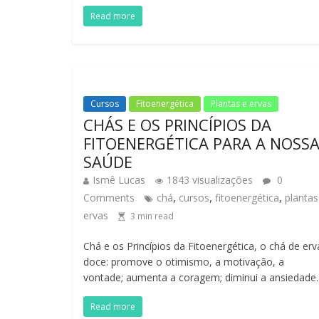
Read more
Cursos
Fitoenergética
Plantas e ervas
CHÁS E OS PRINCÍPIOS DA
FITOENERGÉTICA PARA A NOSS
SAÚDE
Ismê Lucas
1843 visualizações
0
,
,
,
Comments
chá
cursos
fitoenergética
plantas
ervas
3
min read
Chá e os Princípios da Fitoenergética, o chá de erv
doce: promove o otimismo, a motivação, a
vontade; aumenta a coragem; diminui a ansiedade.
Read more