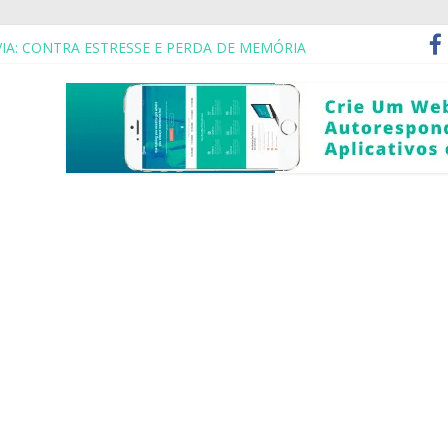
VIA: CONTRA ESTRESSE E PERDA DE MEMÓRIA
SO? ASILO? NÃO.. É COABITAÇÃO COM AMIGOS
IMPLES: UM ABRAÇO, UM OBRIGADA E UM CUIDE-SE
Z VOCÊ TEM QUE IGNORAR MUITAS PESSOAS
RA SAIR DA DEPRESSÃO