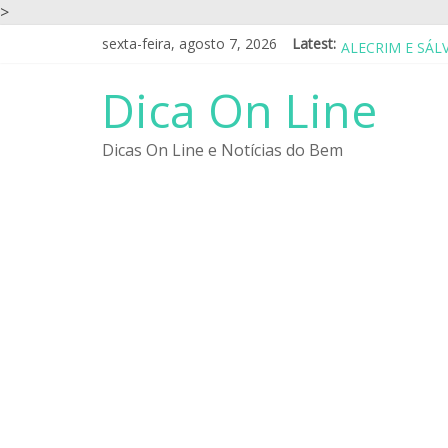
>
sexta-feira, agosto 7, 2026
Latest:
ALECRIM E SÁL
CASA DE REPOU
EU GOSTO DO S
Dica On Line
PARA SER FELI
ALIMENTOS PA
Dicas On Line e Notícias do Bem