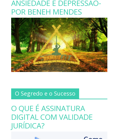
ANSIEDADE E DEPRESSÃO-
POR BENEH MENDES
O Segredo e o Sucesso
O QUE É ASSINATURA
DIGITAL COM VALIDADE
JURÍDICA?