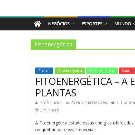
NEGÓCIOS
ESPORTES
MUNDO
Fitoenergética
Cursos
Fitoenergética
Plantas e ervas
Saúde 
FITOENERGÉTICA – A 
PLANTAS
Ismê Lucas
2596 visualizações
0 Comme
5
min read
A Fitoenergética estuda essas energias oferecidas
reequilíbrio de nossas energias.