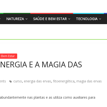
NATUREZA
SAÚDE E BEM ESTAR
TECNOLOGIA
e Bem Estar
ENERGIA E A MAGIA DAS
,
,
,
nts
curso
energia das ervas
fitoenergética
magia das ervas
 abundantemente nas plantas e as utiliza como auxiliares para