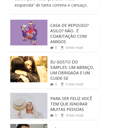
esquecida” de tanta correria e cansaço..
CASA DE REPOUSO?
ASILO? NÃO.. É
COABITAÇÃO COM
AMIGOS
0
4
min read
EU GOSTO DO
SIMPLES: UM ABRAÇO,
UM OBRIGADA E UM
CUIDE-SE
0
3
min read
PARA SER FELIZ VOCÊ
TEM QUE IGNORAR
MUITAS PESSOAS
0
4
min read