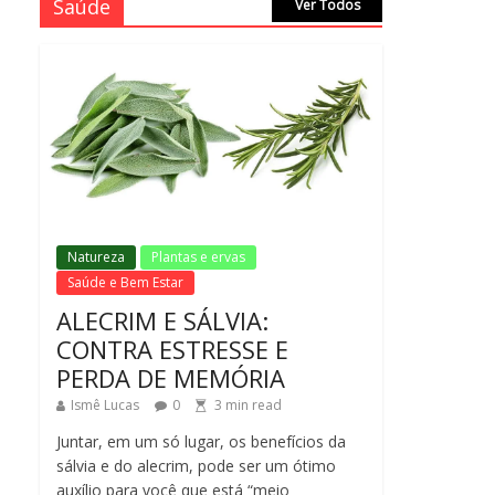
Saúde
Ver Todos
Natureza
Plantas e ervas
Saúde e Bem Estar
ALECRIM E SÁLVIA:
CONTRA ESTRESSE E
PERDA DE MEMÓRIA
Ismê Lucas
0
3
min read
Juntar, em um só lugar, os benefícios da
sálvia e do alecrim, pode ser um ótimo
auxílio para você que está “meio